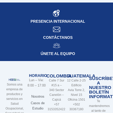
PRESENCIA INTERNACIONAL
CONTÁCTANOS
ÚNETE AL EQUIPO
HORARIO
COLOMBIA
GUATEMALA
SUSCRÍBE
Lun – Vie:
Calle 7 Sur
12 Calle 2-25
A
Somos una
8:00 – 17:00
#15 a –
Edificio
NUESTRO
empresa de
340 Sector
Avia Torre 2,
BOLETÍN
productos y
Canelón –
Nivel 15
INFORMAT
Nosotros
servicios en
Cajicá
Oficina 1501
Te
Casos de
Salud
+57
+502
mantendremos
Estudio
Ocupacional,
3153352422
30367180
al tanto de