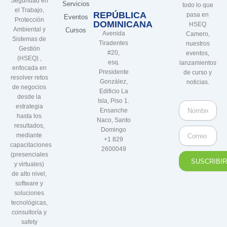
Seguridad en
Servicios
todo lo que
el Trabajo,
REPÚBLICA
pasa en
Eventos
Protección
DOMINICANA
HSEQ
Ambiental y
Cursos
Avenida
Camero,
Sistemas de
Tiradentes
nuestros
Gestión
#20,
eventos,
(HSEQ) ,
esq.
lanzamientos
enfocada en
Presidente
de curso y
resolver retos
González,
noticias.
de negocios
Edificio La
desde la
Isla, Piso 1.
Nombre
estrategia
Ensanche
Completo
hasta los
Naco, Santo
resultados,
Domingo
Correo
mediante
+1 829
Electrónico
capacitaciones
2600049
(presenciales
SUSCRIBI
y virtuales)
de alto nivel,
software y
soluciones
tecnológicas,
consultoría y
safety